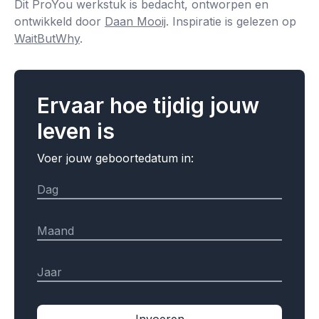
Dit ProYou werkstuk is bedacht, ontworpen en
ontwikkeld door
Daan Mooij
. Inspiratie is gelezen op
WaitButWhy
.
Ervaar hoe tijdig jouw
leven is
Voer jouw geboortedatum in: